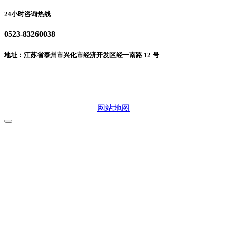
24小时咨询热线
0523-83260038
地址：江苏省泰州市兴化市经济开发区经一南路 12 号
微信二维码
网站地图