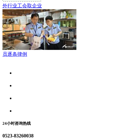
外行业工会取企业
员逐条律例
关于我们
食品安全资讯
食品安全动态
联系我们
24小时咨询热线
0523-83260038