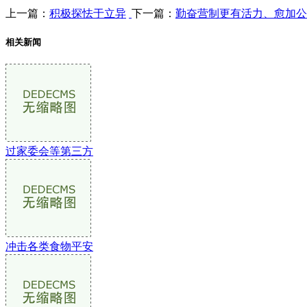
上一篇：
积极探怯于立异
下一篇：
勤奋营制更有活力、愈加公
相关新闻
过家委会等第三方
冲击各类食物平安