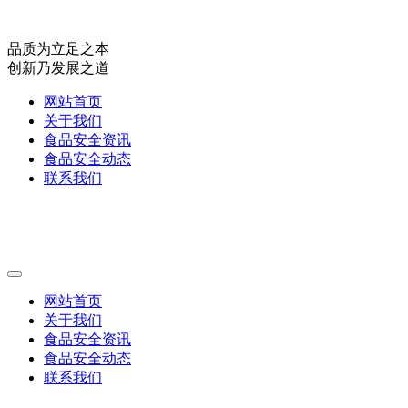
品质为立足之本
创新乃发展之道
网站首页
关于我们
食品安全资讯
食品安全动态
联系我们
网站首页
关于我们
食品安全资讯
食品安全动态
联系我们