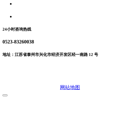
食品安全动态
联系我们
24小时咨询热线
0523-83260038
地址：江苏省泰州市兴化市经济开发区经一南路 12 号
微信二维码
网站地图