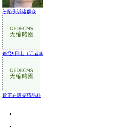
纷陌头诉诸群众
每经9日电（记者李
旨正在吸品药品科
关于我们
食品安全资讯