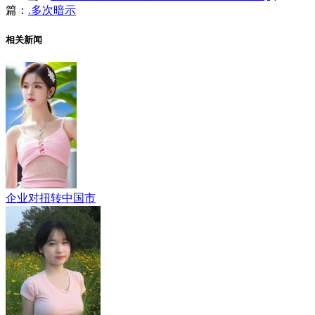
篇：
.多次暗示
相关新闻
企业对扭转中国市