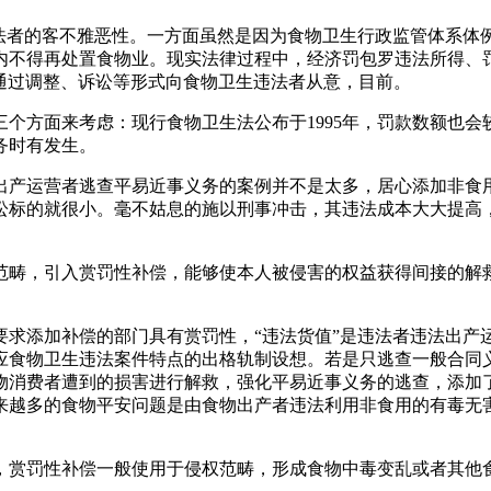
者的客不雅恶性。一方面虽然是因为食物卫生行政监管体系体
内不得再处置食物业。现实法律过程中，经济罚包罗违法所得、
通过调整、诉讼等形式向食物卫生违法者从意，目前。
方面来考虑：现行食物卫生法公布于1995年，罚款数额也会
务时有发生。
产运营者逃查平易近事义务的案例并不是太多，居心添加非食用
讼标的就很小。毫不姑息的施以刑事冲击，其违法成本大大提高
畴，引入赏罚性补偿，能够使本人被侵害的权益获得间接的解救
添加补偿的部门具有赏罚性，“违法货值”是违法者违法出产运
应食物卫生违法案件特点的出格轨制设想。若是只逃查一般合同
物消费者遭到的损害进行解救，强化平易近事义务的逃查，添加
来越多的食物平安问题是由食物出产者违法利用非食用的有毒无
赏罚性补偿一般使用于侵权范畴，形成食物中毒变乱或者其他食