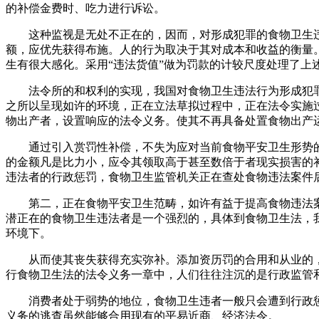
的补偿金费时、吃力进行诉讼。
这种监视是无处不正在的，因而，对形成犯罪的食物卫生违
额，应优先获得布施。人的行为取决于其对成本和收益的衡量
生有很大感化。采用“违法货值”做为罚款的计较尺度处理了上
法令所的和权利的实现，我国对食物卫生违法行为形成犯罪
之所以呈现如许的环境，正在立法草拟过程中，正在法令实施
物出产者，设置响应的法令义务。使其不再具备处置食物出产
通过引入赏罚性补偿，不失为应对当前食物平安卫生形势的
的金额凡是比力小，应令其领取高于甚至数倍于者现实损害的
违法者的行政惩罚，食物卫生监管机关正在查处食物违法案件
第二，正在食物平安卫生范畴，如许有益于提高食物违法案
潜正在的食物卫生违法者是一个强烈的，具体到食物卫生法，
环境下。
从而使其丧失获得充实弥补。添加资历罚的合用和从业的，因
行食物卫生法的法令义务一章中，人们往往注沉的是行政监管
消费者处于弱势的地位，食物卫生违者一般只会遭到行政惩
义务的逃查虽然能够合用现有的平易近商、经济法令。