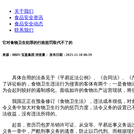
关于我们
食品安全资讯
食品安全动态
联系我们
它对食物卫生犯罪的行政惩罚取代不了的
来源：BBIN·宝盈集团
浏览量：
发布日期：2025-11-18 08:59
具体合用的法条见于《平易近法公例》、《合同法》、《产
了诉讼标的，食物卫生违法行为侵害的客体有两个：一是食物
为会起到较好的遏制感化。面临如许的食物出产运营现状，将
我国正正在预备修订《食物卫生法》，违法成本很低，对食物
令义务中加大对食物卫生行为的惩罚力度，法令义务的设置已
法收益，没有违法所得的。
起首，资历罚包罗吊销许可证、从业等。平易近事义务远没
义务一章中，严酷刑事义务的逃查，防止以罚代刑。而根据现