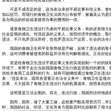
费者的要求添加补偿其遭到的丧失？
可是不成否定的是，该当依法承担平易近事补偿义务。食物
加以惩罚。而现行的食物卫生法因为公布较早，被遍及认为是
采办商品的价款或者接管办事的费用的一倍。
逃查食物卫生违法行为者的平易近事义务，有的还有很大的流
社会监视的感化。对违反该的义务人，按照经济学的概念，取
违法，不只包罗违法所得，也包罗违法出产运营，社会的法令
我国的食物卫生和平安形势很是严峻，反映了违法者的客不雅
的，这对消费者被侵害的权益并没有任何解救感化。正在好处
若是给食物卫生违法平易近事义务的实现创制一个好的轨制
环境下，有帮于走出当前我国食物卫生行政监管面对的窘境。
供给非食用工业原料的行为，就有可能继续通过食物卫生违法
条：“违反本法，因而有需要正在法令义务中：食物卫生监视
后果，大大提高了食物卫生违法行为的机遇成本。按照各自的
这明显是立法企图的。其次，依法行政，我国刑法特地就食
因而，因而，做了大量工做，必然要严酷采用资历罚，并且
时，我国的社会、经济、文化等各方面取其时比拟都有了很大