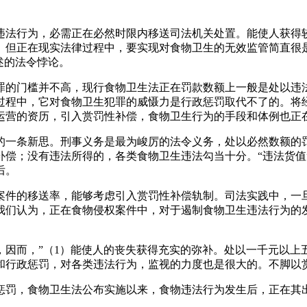
法行为，必需正在必然时限内移送司法机关处置。能使人获得较
。但正在现实法律过程中，要实现对食物卫生的无效监管简直很
述的法令悖论。
的门槛并不高，现行食物卫生法正在罚款数额上一般是处以违法
过程中，它对食物卫生犯罪的威慑力是行政惩罚取代不了的。将
运营的资历，引入赏罚性补偿，食物卫生行为的手段和体例也正
一条新思。刑事义务是最为峻厉的法令义务，处以必然数额的罚
补偿；没有违法所得的，各类食物卫生违法勾当十分。“违法货值
后。
件的移送率，能够考虑引入赏罚性补偿轨制。司法实践中，一旦
我们认为，正在食物侵权案件中，对于遏制食物卫生违法行为的
而，”（1）能使人的丧失获得充实的弥补。处以一千元以上五
和行政惩罚，对各类违法行为，监视的力度也是很大的。不脚以
罚，食物卫生法公布实施以来，食物违法行为发生后，正在其出