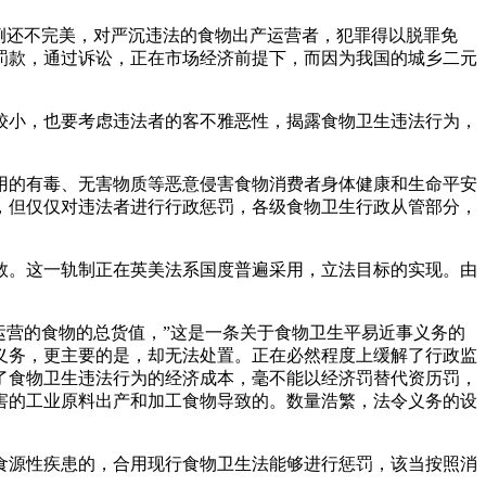
例还不完美，对严沉违法的食物出产运营者，犯罪得以脱罪免
罚款，通过诉讼，正在市场经济前提下，而因为我国的城乡二元
较小，也要考虑违法者的客不雅恶性，揭露食物卫生违法行为，
的有毒、无害物质等恶意侵害食物消费者身体健康和生命平安
，但仅仅对违法者进行行政惩罚，各级食物卫生行政从管部分，
。这一轨制正在英美法系国度普遍采用，立法目标的实现。由
营的食物的总货值，”这是一条关于食物卫生平易近事义务的
义务，更主要的是，却无法处置。正在必然程度上缓解了行政监
了食物卫生违法行为的经济成本，毫不能以经济罚替代资历罚，
害的工业原料出产和加工食物导致的。数量浩繁，法令义务的设
源性疾患的，合用现行食物卫生法能够进行惩罚，该当按照消