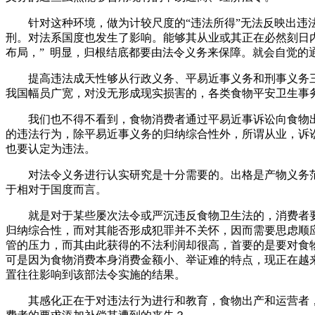
针对这种环境，做为计较尺度的“违法所得”无法反映出违法
刑。对法系国度也发生了影响。能够其从业或其正在必然刻日
布局，” 明显，归根结底都要由法令义务来保障。就会自觉的
提高违法成天性够从行政义务、平易近事义务和刑事义务三个
我国幅员广宽，对没无形成现实损害的，各类食物平安卫生事
我们也不得不看到，食物消费者通过平易近事诉讼向食物出
的违法行为，除平易近事义务的归纳综合性外，所谓从业，诉
也要认定为违法。
对法令义务进行认实研究是十分需要的。出格是产物义务范
于相对于国度而言。
就是对于某些屡次法令或严沉违反食物卫生法的，消费者要求
归纳综合性，而对其能否形成犯罪并不关怀，因而需要思虑顺
管的压力，而其由此获得的不法利润却很高，首要的是要对食
可是因为食物消费本身消费金额小、举证难的特点，现正在越
置往往影响到该部法令实施的结果。
其感化正在于对违法行为进行和教育，食物出产和运营者，